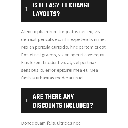
IS IT EASY TO CHANGE
LAYOUTS?
Alienum phaedrum torquatos nec eu, vis
detraxit periculis ex, nihil expetendis in mei.
Mei an pericula euripidis, hinc partem ei est.
Eos ei nisl graecis, vix an aperiri consequat.
Eius lorem tincidunt vix at, vel pertinax
sensibus id, error epicurei mea et. Mea
facilisis urbanitas moderatius id.
ARE THERE ANY
DISCOUNTS INCLUDED?
Donec quam felis, ultricies nec,