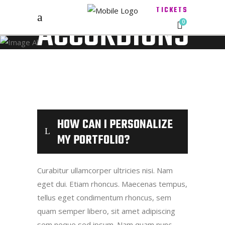
TICKETS
ACCORDIONS
0
HOW CAN I PERSONALIZE
MY PORTFOLIO?
Curabitur ullamcorper ultricies nisi. Nam
eget dui. Etiam rhoncus. Maecenas tempus,
tellus eget condimentum rhoncus, sem
quam semper libero, sit amet adipiscing
sem neque sed ipsum. Nam quam nunc,